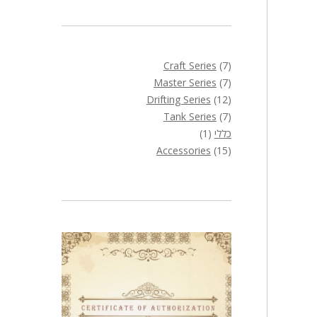
7
Craft Series
7
7
מוצרים
Master Series
7
12
מוצרים
Drifting Series
12
7
מוצרים
Tank Series
7
מוצרים
מוצר
כללי
1
1
15
Accessories
15
מוצרים