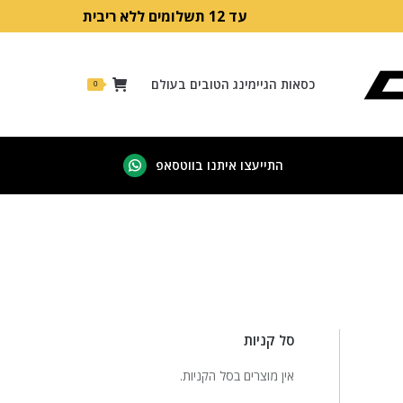
עד 12 תשלומים ללא ריבית
כסאות הגיימינג הטובים בעולם
0
התייעצו איתנו בווטסאפ
Whatsapp
page
opens
in
new
window
סל קניות
אין מוצרים בסל הקניות.