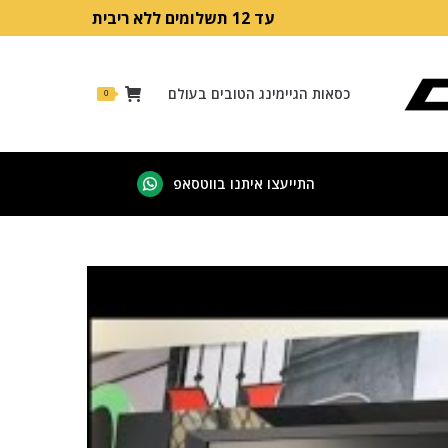
עד 12 תשלומים ללא ריבית
כסאות הגיימינג הטובים בעולם
0
התייעצו איתנו בווטסאפ
Whatsapp
page
opens
in
new
window