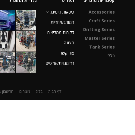
קטגוריות מוצרים
תפריט
גלריית תמונות
Accessories
כיסאות גיימינג
Craft Series
המותג/אחריות
Drifting Series
לקוחות ממליצים
Master Series
תצוגה
Tank Series
צור קשר
כללי
הזדמנויות/עודפים
דף הבית
בלוג
מוצרים
החשבון ש