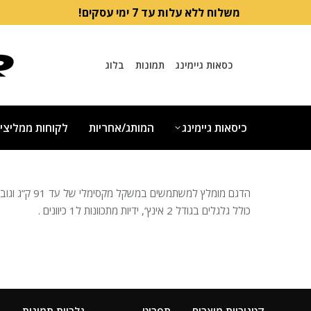
משלוח ללא עלות עד 7 ימי עסקים!
כסאות גיימינג
תמונות
בלוג
כיסאות גיימינג
המותג/אחריות
לקוחות ממליצי
הדגם מומלץ למשתמשים במשקל מקסימלי של עד 91 ק”ג וגובה של עד 180 ס”מ.
כולל גלגלים בגודל 2 אינץ’, ידיות מתכוונות ל1 כיוונים .