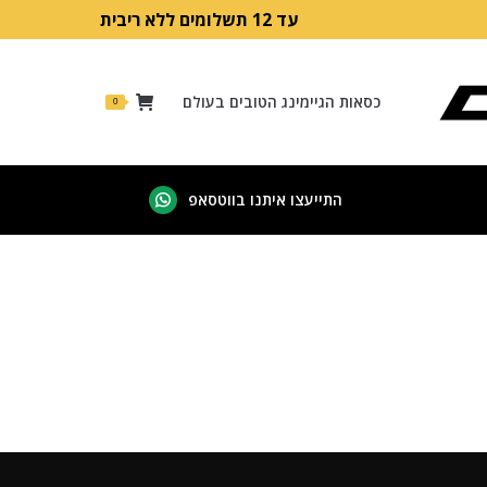
עד 12 תשלומים ללא ריבית
כסאות הגיימינג הטובים בעולם
0
התייעצו איתנו בווטסאפ
Whatsapp
page
opens
in
new
window