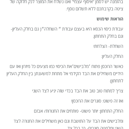
בהזמנה יש לסמן “איסוף עצמי” ואנו נשלח את המוצר לנק חלוקה של
ציטה בקרבתכם ללא תשלום נוסף.
הוראות שימוש
עבודת כיסוי הכסא היא בעצם עבודת ״ השחלה״( גם בחלק העליון-
וגם בחלק התחתון.
השחלת- הצלחת!
החלק העליון:
כאשר הרוכסן פתוח ׳מלבישים׳את הכיסוי כמו מצעים כל מיזרון ואז עם
הידיים משחילים את הבד הקידמי אל מתחת למשענת( בין החלק העליון
לתחתון)
צריך למתוח טוב טוב את הבד בכדי שזה יגיע לצד השני
ואז זה פשוט: סוגרים את הרוכסן!
החלק התחתון: יותר פשוט- פותחים את החגורות/ אבזם
ומלבישים את הבד על התושבת וגם כאן משחילים את החגורה לצד
השני ומלמטה סוגרים- כך בכל צד