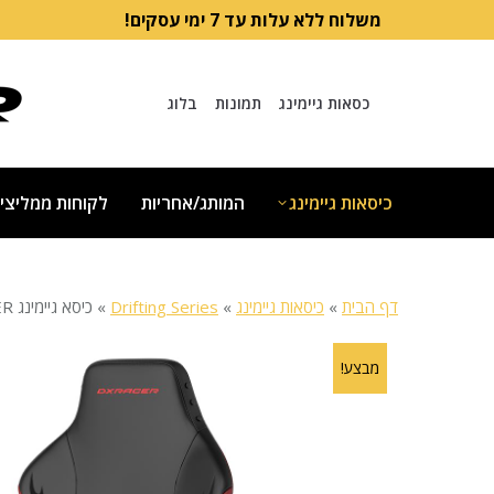
משלוח ללא עלות עד 7 ימי עסקים!
כסאות גיימינג
תמונות
בלוג
כיסאות גיימינג
המותג/אחריות
לקוחות ממליצי
דף הבית
»
כיסאות גיימינג
»
Drifting Series
»
כיסא גיימינג DXRACER דגם דריפט דגם Speed
מבצע!