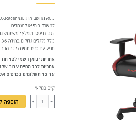
המקורי
הנוכחי
היה:
הוא:
₪1,599.
₪1,699.
למשרד ביתי או למנהלים.
דגם דריפט מומלץ למשתמשים במשקל מקסימלי ש
כולל גלגלים גדולים במידה 2.36 אינץ’, ידיות מתכוונות ל3 כיוונים להתאמה ארגונומית מירבית.
מגיע עם כרית תמיכה לגב התחתו
אחריות יבואן רשמי ל12 חודשים עם שרות חלפים עד בית הלקוח
אחריות לכל החיים עבור של
עד 12 תשלומים בכרטיס אשראי החל מ 133שח בחודש
קיים במלאי
הוספה ל