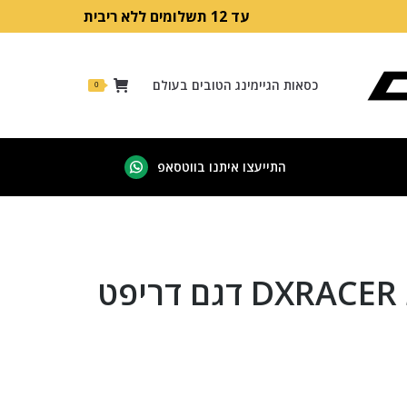
עד 12 תשלומים ללא ריבית
כסאות הגיימינג הטובים בעולם
0
התייעצו איתנו בווטסאפ
Whatsapp
page
opens
in
new
כיסא גיימינג DXRACER דגם דריפט
window