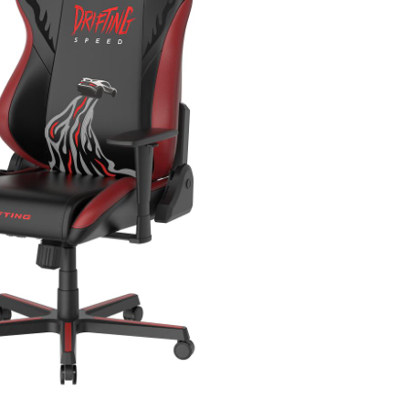
כמות
של
כיסא
גיימינג
DXRACER