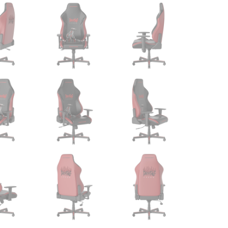
דגם
דריפט
דגם
Speed