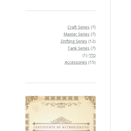
7
Craft Series
7
7
מוצרים
Master Series
7
12
מוצרים
Drifting Series
12
7
מוצרים
Tank Series
7
מוצרים
מוצר
כללי
1
1
15
Accessories
15
מוצרים