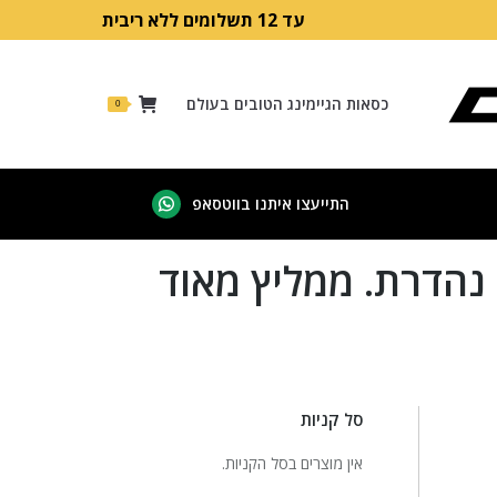
עד 12 תשלומים ללא ריבית
כסאות הגיימינג הטובים בעולם
0
התייעצו איתנו בווטסאפ
Whatsapp
page
 נהדרת. ממליץ מאוד
opens
in
new
window
סל קניות
אין מוצרים בסל הקניות.