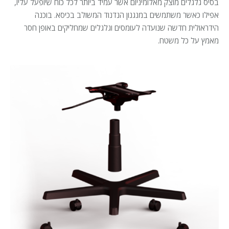
בסיס גלגלים מוצק מאלומיניום אשר עמיד ביותר לכל כוח שיופעל עליו,
אפילו כאשר משתמשים במנגנון הנדנוד המשולב בכיסא. בוכנה
הידראולית חדשה שנועדה לעומסים וגלגלים שמחליקים באופן חסר
מאמץ על כל משטח.